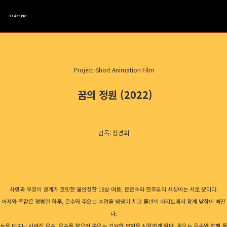
314studio
Project-Short Animation Film
꿈의 정원 (2022)
감독: 정경희
사랑과 우정의 경계가 흐릿한 불안정한 18살 여름, 온은수와 한주오의 세상에는 서로 뿐이다.
어제와 똑같은 평범한 하루, 은수와 주오는 수업을 땡땡이 치고 둘만의 아지트에서 함께 낮잠에 빠진
다.
눈을 떠보니 사라진 은수, 은수를 찾으러 주오는 기묘한 모험을 시작하게 된다. 주오는 은수와 함께 돌